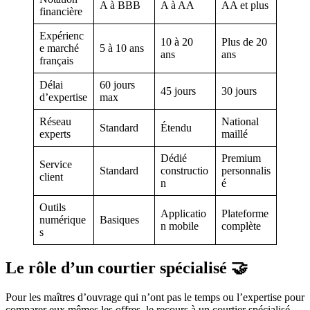
A à BBB
A à AA
AA et plus
financière
Expérienc
10 à 20
Plus de 20
e marché
5 à 10 ans
ans
ans
français
Délai
60 jours
45 jours
30 jours
d’expertise
max
Réseau
National
Standard
Étendu
experts
maillé
Dédié
Premium
Service
Standard
constructio
personnalis
client
n
é
Outils
Applicatio
Plateforme
numérique
Basiques
n mobile
complète
s
Le rôle d’un courtier spécialisé 🤝
Pour les maîtres d’ouvrage qui n’ont pas le temps ou l’expertise pour
comparer eux mêmes les offres, le recours à un courtier spécialisé