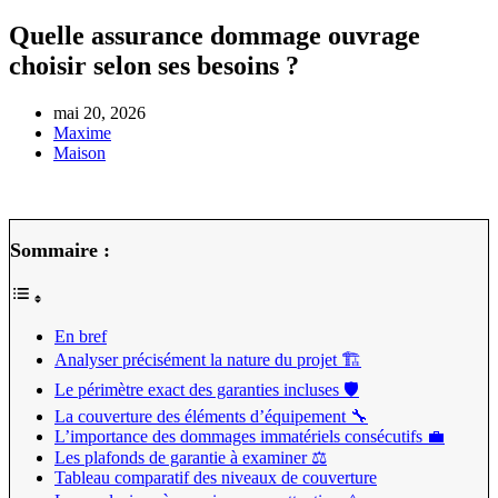
Quelle assurance dommage ouvrage
choisir selon ses besoins ?
mai 20, 2026
Maxime
Maison
Sommaire :
En bref
Analyser précisément la nature du projet 🏗️
Le périmètre exact des garanties incluses 🛡️
La couverture des éléments d’équipement 🔧
L’importance des dommages immatériels consécutifs 💼
Les plafonds de garantie à examiner ⚖️
Tableau comparatif des niveaux de couverture