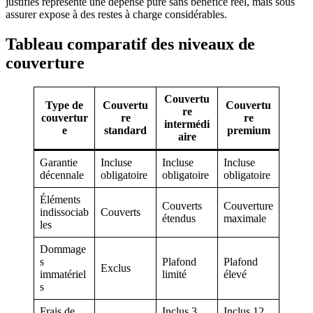
justifiés représente une dépense pure sans bénéfice réel, mais sous
assurer expose à des restes à charge considérables.
Tableau comparatif des niveaux de
couverture
Couvertu
Type de
Couvertu
Couvertu
re
couvertur
re
re
intermédi
e
standard
premium
aire
Garantie
Incluse
Incluse
Incluse
décennale
obligatoire
obligatoire
obligatoire
Éléments
Couverts
Couverture
indissociab
Couverts
étendus
maximale
les
Dommage
s
Plafond
Plafond
Exclus
immatériel
limité
élevé
s
Frais de
Inclus 3
Inclus 12