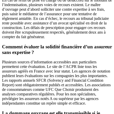
En cas de refus de prise en charge ou de désaccord sur le montant de
l’indemnisation, plusieurs voies de recours existent. Le maître
d’ouvrage peut d’abord solliciter une contre expertise à ses frais,
puis saisir le médiateur de l’assurance pour une tentative de
règlement amiable. En cas d’échec, le recours au tribunal judiciaire
reste possible avec assistance d’un avocat spécialisé en droit de la
construction. Les délais de prescription pour engager ces recours
doivent être scrupuleusement respectés, généralement deux ans à
compter du fait générateur.
Comment évaluer la solidité financière d’un assureur
sans expertise ?
Plusieurs sources d’information accessibles aux particuliers
permettent cette évaluation. Le site de l’ACPR liste tous les
assureurs agréés en France avec leur statut. Les agences de notation
publient leurs évaluations sur les compagnies les plus importantes.
Les rapports annuels SFCR (Solvency and Financial Condition
Report) sont obligatoirement publiés et accessibles. Les associations
de consommateurs comme UFC Que Choisir produisent des
analyses comparatives régulières. Pour les non spécialistes,
privilégier les assureurs notés A ou supérieur par les agences
indépendantes constitue un repère simple et efficace.
La dommage ouvrage est elle transmissible si je